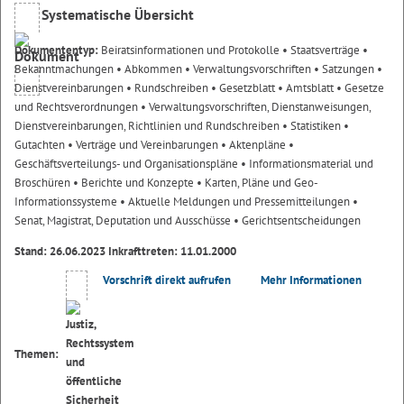
Systematische Übersicht
Dokumententyp:
Beiratsinformationen und Protokolle
• Staatsverträge
•
Bekanntmachungen
• Abkommen
• Verwaltungsvorschriften
• Satzungen
•
Dienstvereinbarungen
• Rundschreiben
• Gesetzblatt
• Amtsblatt
• Gesetze
und Rechtsverordnungen
• Verwaltungsvorschriften, Dienstanweisungen,
Dienstvereinbarungen, Richtlinien und Rundschreiben
• Statistiken
•
Gutachten
• Verträge und Vereinbarungen
• Aktenpläne
•
Geschäftsverteilungs- und Organisationspläne
• Informationsmaterial und
Broschüren
• Berichte und Konzepte
• Karten, Pläne und Geo-
Informationssysteme
• Aktuelle Meldungen und Pressemitteilungen
•
Senat, Magistrat, Deputation und Ausschüsse
• Gerichtsentscheidungen
Stand: 26.06.2023 Inkrafttreten: 11.01.2000
Vorschrift direkt aufrufen
Mehr Informationen
Themen: