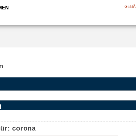
GEBÄ
MEN
n
e
für:
corona