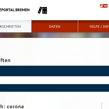
ZPORTAL BREMEN
RSCHRIFTEN
DATEN
HILFE / IN
iften
ch:
corona