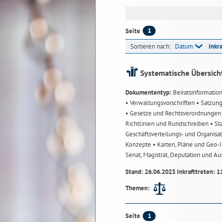
1
Seite
Sortieren nach:
Datum
Inkr
Systematische Übersich
Dokumententyp:
Beiratsinformatio
• Verwaltungsvorschriften
• Satzun
• Gesetze und Rechtsverordnunge
Richtlinien und Rundschreiben
• St
Geschäftsverteilungs- und Organisa
Konzepte
• Karten, Pläne und Geo
Senat, Magistrat, Deputation und A
Stand: 26.06.2023 Inkrafttreten: 1
Themen:
1
Seite