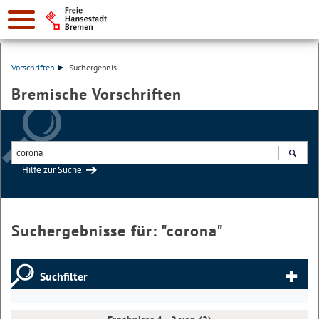
Vorschriften
Suchergebnis
Bremische Vorschriften
Hilfe zur Suche
Suchen
Suchergebnisse für: "
corona
"
Suchfilter