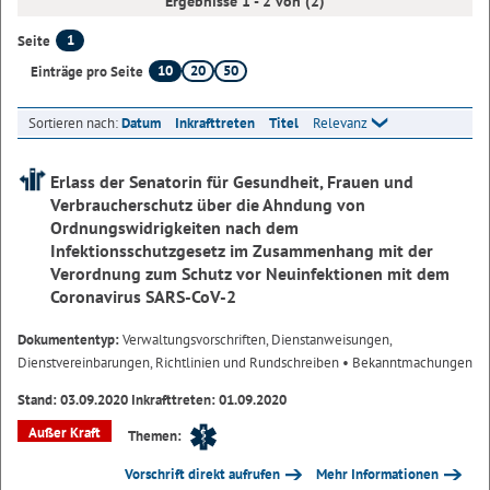
Ergebnisse 1 - 2 von (2)
1
Seite
10
20
50
Einträge pro Seite
Sortieren nach:
Datum
Inkrafttreten
Titel
Relevanz
Erlass der Senatorin für Gesundheit, Frauen und
Verbraucherschutz über die Ahndung von
Ordnungswidrigkeiten nach dem
Infektionsschutzgesetz im Zusammenhang mit der
Verordnung zum Schutz vor Neuinfektionen mit dem
Coronavirus SARS-CoV-2
Dokumententyp:
Verwaltungsvorschriften, Dienstanweisungen,
Dienstvereinbarungen, Richtlinien und Rundschreiben
• Bekanntmachungen
Stand: 03.09.2020 Inkrafttreten: 01.09.2020
Außer Kraft
Themen:
Vorschrift direkt aufrufen
Mehr Informationen