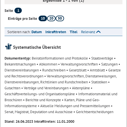
Ergebnisse 1 - 1 von (1)
1
Seite
10
20
50
Einträge pro Seite
Sortieren nach:
Datum
Inkrafttreten
Titel
Relevanz
Systematische Übersicht
Dokumententyp:
Beiratsinformationen und Protokolle
• Staatsverträge
•
Bekanntmachungen
• Abkommen
• Verwaltungsvorschriften
• Satzungen
•
Dienstvereinbarungen
• Rundschreiben
• Gesetzblatt
• Amtsblatt
• Gesetze
und Rechtsverordnungen
• Verwaltungsvorschriften, Dienstanweisungen,
Dienstvereinbarungen, Richtlinien und Rundschreiben
• Statistiken
•
Gutachten
• Verträge und Vereinbarungen
• Aktenpläne
•
Geschäftsverteilungs- und Organisationspläne
• Informationsmaterial und
Broschüren
• Berichte und Konzepte
• Karten, Pläne und Geo-
Informationssysteme
• Aktuelle Meldungen und Pressemitteilungen
•
Senat, Magistrat, Deputation und Ausschüsse
• Gerichtsentscheidungen
Stand: 26.06.2023 Inkrafttreten: 11.01.2000