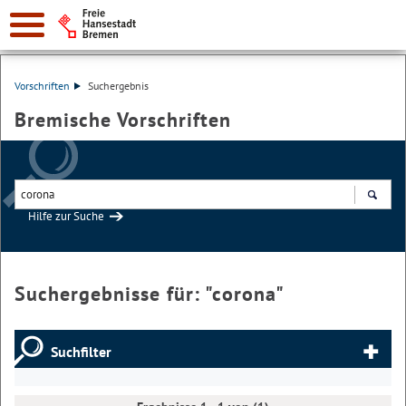
Vorschriften
Suchergebnis
Bremische Vorschriften
Hilfe zur Suche
Suchen
Suchergebnisse für: "
corona
"
Suchfilter