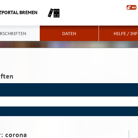
ZPORTAL BREMEN
RSCHRIFTEN
DATEN
HILFE / IN
iften
r:
corona