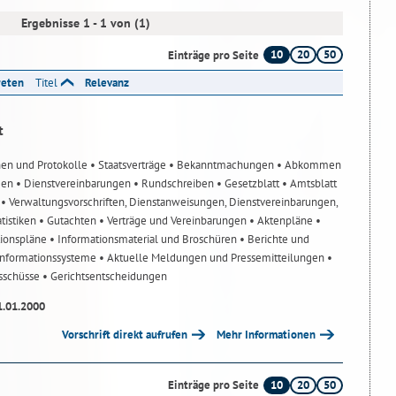
Ergebnisse 1 - 1 von (1)
10
20
50
Einträge pro Seite
reten
Titel
Relevanz
t
nen und Protokolle
• Staatsverträge
• Bekanntmachungen
• Abkommen
gen
• Dienstvereinbarungen
• Rundschreiben
• Gesetzblatt
• Amtsblatt
n
• Verwaltungsvorschriften, Dienstanweisungen, Dienstvereinbarungen,
atistiken
• Gutachten
• Verträge und Vereinbarungen
• Aktenpläne
•
tionspläne
• Informationsmaterial und Broschüren
• Berichte und
-Informationssysteme
• Aktuelle Meldungen und Pressemitteilungen
•
usschüsse
• Gerichtsentscheidungen
1.01.2000
Vorschrift direkt aufrufen
Mehr Informationen
10
20
50
Einträge pro Seite