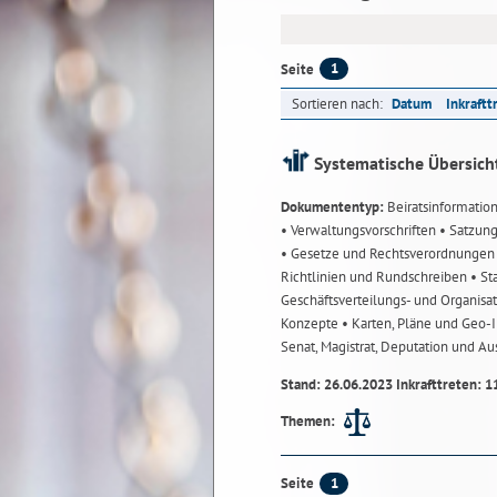
1
Seite
Sortieren nach:
Datum
Inkraftt
Systematische Übersich
Dokumententyp:
Beiratsinformatio
• Verwaltungsvorschriften
• Satzun
• Gesetze und Rechtsverordnunge
Richtlinien und Rundschreiben
• St
Geschäftsverteilungs- und Organisa
Konzepte
• Karten, Pläne und Geo
Senat, Magistrat, Deputation und A
Stand: 26.06.2023 Inkrafttreten: 1
Themen:
1
Seite