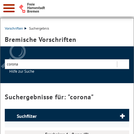
Vorschriften
Suchergebnis
Bremische Vorschriften
Hilfe zur Suche
Suchen
Suchergebnisse für: "
corona
"
Suchfilter