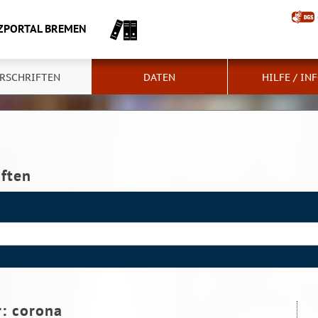
ZPORTAL BREMEN
RSCHRIFTEN
DATEN
HILFE / IN
iften
r:
corona