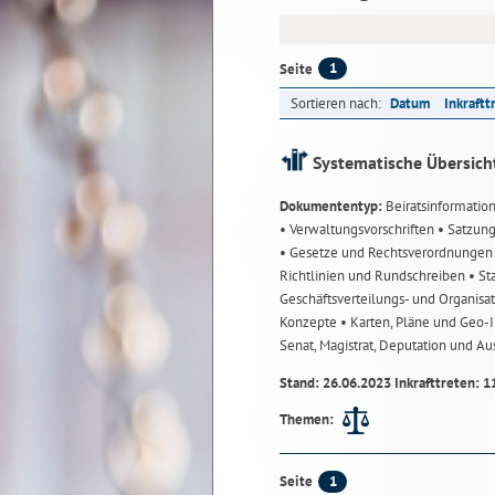
1
Seite
Sortieren nach:
Datum
Inkraftt
Systematische Übersich
Dokumententyp:
Beiratsinformatio
• Verwaltungsvorschriften
• Satzun
• Gesetze und Rechtsverordnunge
Richtlinien und Rundschreiben
• St
Geschäftsverteilungs- und Organisa
Konzepte
• Karten, Pläne und Geo
Senat, Magistrat, Deputation und A
Stand: 26.06.2023 Inkrafttreten: 1
Themen:
1
Seite