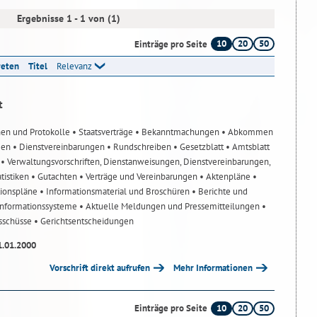
Ergebnisse 1 - 1 von (1)
10
20
50
Einträge pro Seite
reten
Titel
Relevanz
t
nen und Protokolle
• Staatsverträge
• Bekanntmachungen
• Abkommen
gen
• Dienstvereinbarungen
• Rundschreiben
• Gesetzblatt
• Amtsblatt
n
• Verwaltungsvorschriften, Dienstanweisungen, Dienstvereinbarungen,
atistiken
• Gutachten
• Verträge und Vereinbarungen
• Aktenpläne
•
tionspläne
• Informationsmaterial und Broschüren
• Berichte und
-Informationssysteme
• Aktuelle Meldungen und Pressemitteilungen
•
usschüsse
• Gerichtsentscheidungen
1.01.2000
Vorschrift direkt aufrufen
Mehr Informationen
10
20
50
Einträge pro Seite