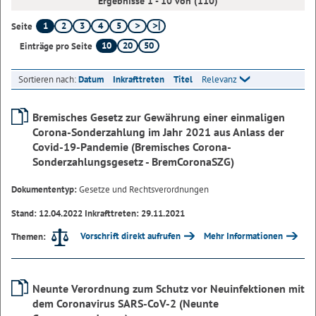
Ergebnisse 1 - 10 von (110)
1
2
3
4
5
Seite
10
20
50
Einträge pro Seite
Sortieren nach:
Datum
Inkrafttreten
Titel
Relevanz
Bremisches Gesetz zur Gewährung einer einmaligen
Corona-Sonderzahlung im Jahr 2021 aus Anlass der
Covid-19-Pandemie (Bremisches Corona-
Sonderzahlungsgesetz - BremCoronaSZG)
Dokumententyp:
Gesetze und Rechtsverordnungen
Stand: 12.04.2022 Inkrafttreten: 29.11.2021
Vorschrift direkt aufrufen
Mehr Informationen
Themen:
Neunte Verordnung zum Schutz vor Neuinfektionen mit
dem Coronavirus SARS-CoV-2 (Neunte