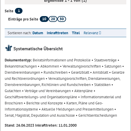
Ergebnisse 1 - 1 von (1)
1
Seite
10
20
50
Einträge pro Seite
Sortieren nach:
Datum
Inkrafttreten
Titel
Relevanz
Systematische Übersicht
Dokumententyp:
Beiratsinformationen und Protokolle
• Staatsverträge
•
Bekanntmachungen
• Abkommen
• Verwaltungsvorschriften
• Satzungen
•
Dienstvereinbarungen
• Rundschreiben
• Gesetzblatt
• Amtsblatt
• Gesetze
und Rechtsverordnungen
• Verwaltungsvorschriften, Dienstanweisungen,
Dienstvereinbarungen, Richtlinien und Rundschreiben
• Statistiken
•
Gutachten
• Verträge und Vereinbarungen
• Aktenpläne
•
Geschäftsverteilungs- und Organisationspläne
• Informationsmaterial und
Broschüren
• Berichte und Konzepte
• Karten, Pläne und Geo-
Informationssysteme
• Aktuelle Meldungen und Pressemitteilungen
•
Senat, Magistrat, Deputation und Ausschüsse
• Gerichtsentscheidungen
Stand: 26.06.2023 Inkrafttreten: 11.01.2000