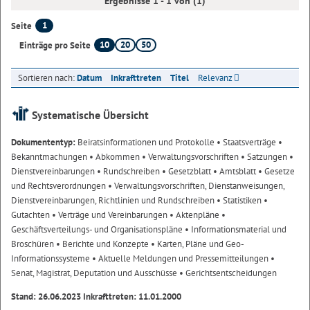
Ergebnisse 1 - 1 von (1)
1
Seite
10
20
50
Einträge pro Seite
Sortieren nach:
Datum
Inkrafttreten
Titel
Relevanz
Systematische Übersicht
Dokumententyp:
Beiratsinformationen und Protokolle
• Staatsverträge
•
Bekanntmachungen
• Abkommen
• Verwaltungsvorschriften
• Satzungen
•
Dienstvereinbarungen
• Rundschreiben
• Gesetzblatt
• Amtsblatt
• Gesetze
und Rechtsverordnungen
• Verwaltungsvorschriften, Dienstanweisungen,
Dienstvereinbarungen, Richtlinien und Rundschreiben
• Statistiken
•
Gutachten
• Verträge und Vereinbarungen
• Aktenpläne
•
Geschäftsverteilungs- und Organisationspläne
• Informationsmaterial und
Broschüren
• Berichte und Konzepte
• Karten, Pläne und Geo-
Informationssysteme
• Aktuelle Meldungen und Pressemitteilungen
•
Senat, Magistrat, Deputation und Ausschüsse
• Gerichtsentscheidungen
Stand: 26.06.2023 Inkrafttreten: 11.01.2000