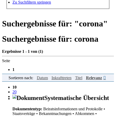
Hilfe zur Suche
Zu Suchfiltern springen
Suchergebnisse für: "
corona
"
Suchergebnisse für:
corona
Ergebnisse 1 - 1 von (1)
Seite
1
Sortieren nach:
Datum
Inkrafttreten
Titel
Relevanz
Einträge pro Seite
10
20
50
Systematische Übersicht
Dokumententyp:
Beiratsinformationen und Protokolle
•
Staatsverträge
• Bekanntmachungen
• Abkommen
•