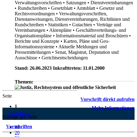
Verwaltungsvorschriften
• Satzungen
• Dienstvereinbarungen
• Rundschreiben
• Gesetzblatt
• Amtsblatt
• Gesetze und
Rechtsverordnungen
• Verwaltungsvorschriften,
Dienstanweisungen, Dienstvereinbarungen, Richtlinien und
Rundschreiben
• Statistiken
• Gutachten
• Verträge und
Vereinbarungen
• Aktenpläne
• Geschäftsverteilungs- und
Organisationspläne
• Informationsmaterial und Broschüren
•
Berichte und Konzepte
• Karten, Pläne und Geo-
Informationssysteme
• Aktuelle Meldungen und
Pressemitteilungen
• Senat, Magistrat, Deputation und
Ausschüsse
• Gerichtsentscheidungen
Stand: 26.06.2023 Inkrafttreten: 11.01.2000
Themen:
Seite
Vorschrift direkt aufrufen
1
Mehr Informationen
Suchfilter
Einträge pro Seite
Vorschriften
10
20