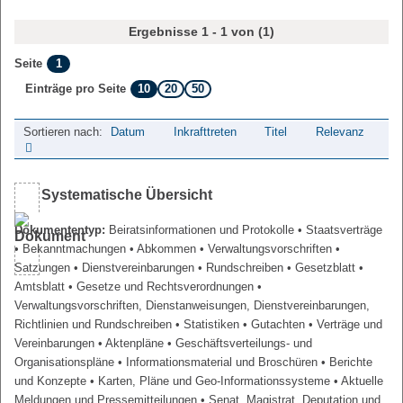
Ergebnisse 1 - 1 von (1)
1
Seite
10
20
50
Einträge pro Seite
Sortieren nach:
Datum
Inkrafttreten
Titel
Relevanz
Systematische Übersicht
Dokumententyp:
Beiratsinformationen und Protokolle
• Staatsverträge
• Bekanntmachungen
• Abkommen
• Verwaltungsvorschriften
•
Satzungen
• Dienstvereinbarungen
• Rundschreiben
• Gesetzblatt
•
Amtsblatt
• Gesetze und Rechtsverordnungen
•
Verwaltungsvorschriften, Dienstanweisungen, Dienstvereinbarungen,
Richtlinien und Rundschreiben
• Statistiken
• Gutachten
• Verträge und
Vereinbarungen
• Aktenpläne
• Geschäftsverteilungs- und
Organisationspläne
• Informationsmaterial und Broschüren
• Berichte
und Konzepte
• Karten, Pläne und Geo-Informationssysteme
• Aktuelle
Meldungen und Pressemitteilungen
• Senat, Magistrat, Deputation und