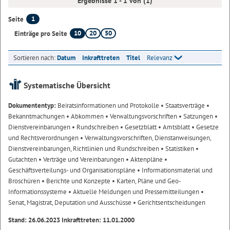
Ergebnisse 1 - 1 von (1)
1
Seite
10
20
50
Einträge pro Seite
Sortieren nach:
Datum
Inkrafttreten
Titel
Relevanz
Systematische Übersicht
Dokumententyp:
Beiratsinformationen und Protokolle
• Staatsverträge
•
Bekanntmachungen
• Abkommen
• Verwaltungsvorschriften
• Satzungen
•
Dienstvereinbarungen
• Rundschreiben
• Gesetzblatt
• Amtsblatt
• Gesetze
und Rechtsverordnungen
• Verwaltungsvorschriften, Dienstanweisungen,
Dienstvereinbarungen, Richtlinien und Rundschreiben
• Statistiken
•
Gutachten
• Verträge und Vereinbarungen
• Aktenpläne
•
Geschäftsverteilungs- und Organisationspläne
• Informationsmaterial und
Broschüren
• Berichte und Konzepte
• Karten, Pläne und Geo-
Informationssysteme
• Aktuelle Meldungen und Pressemitteilungen
•
Senat, Magistrat, Deputation und Ausschüsse
• Gerichtsentscheidungen
Stand: 26.06.2023 Inkrafttreten: 11.01.2000