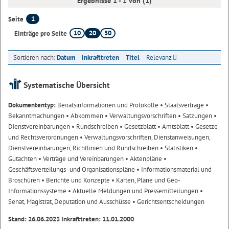
Ergebnisse 1 - 1 von (1)
1
Seite
10
20
50
Einträge pro Seite
Sortieren nach:
Datum
Inkrafttreten
Titel
Relevanz
Systematische Übersicht
Dokumententyp:
Beiratsinformationen und Protokolle
• Staatsverträge
•
Bekanntmachungen
• Abkommen
• Verwaltungsvorschriften
• Satzungen
•
Dienstvereinbarungen
• Rundschreiben
• Gesetzblatt
• Amtsblatt
• Gesetze
und Rechtsverordnungen
• Verwaltungsvorschriften, Dienstanweisungen,
Dienstvereinbarungen, Richtlinien und Rundschreiben
• Statistiken
•
Gutachten
• Verträge und Vereinbarungen
• Aktenpläne
•
Geschäftsverteilungs- und Organisationspläne
• Informationsmaterial und
Broschüren
• Berichte und Konzepte
• Karten, Pläne und Geo-
Informationssysteme
• Aktuelle Meldungen und Pressemitteilungen
•
Senat, Magistrat, Deputation und Ausschüsse
• Gerichtsentscheidungen
Stand: 26.06.2023 Inkrafttreten: 11.01.2000