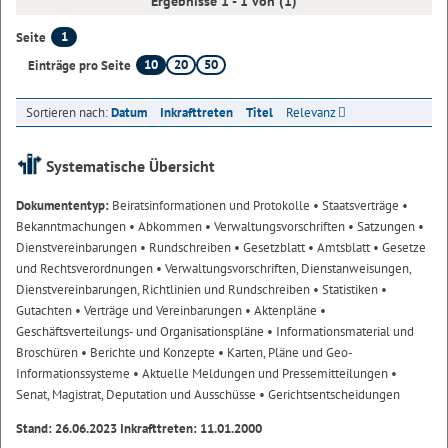
Ergebnisse 1 - 1 von (1)
1
Seite
10
20
50
Einträge pro Seite
Sortieren nach:
Datum
Inkrafttreten
Titel
Relevanz
Systematische Übersicht
Dokumententyp:
Beiratsinformationen und Protokolle
• Staatsverträge
•
Bekanntmachungen
• Abkommen
• Verwaltungsvorschriften
• Satzungen
•
Dienstvereinbarungen
• Rundschreiben
• Gesetzblatt
• Amtsblatt
• Gesetze
und Rechtsverordnungen
• Verwaltungsvorschriften, Dienstanweisungen,
Dienstvereinbarungen, Richtlinien und Rundschreiben
• Statistiken
•
Gutachten
• Verträge und Vereinbarungen
• Aktenpläne
•
Geschäftsverteilungs- und Organisationspläne
• Informationsmaterial und
Broschüren
• Berichte und Konzepte
• Karten, Pläne und Geo-
Informationssysteme
• Aktuelle Meldungen und Pressemitteilungen
•
Senat, Magistrat, Deputation und Ausschüsse
• Gerichtsentscheidungen
Stand: 26.06.2023 Inkrafttreten: 11.01.2000