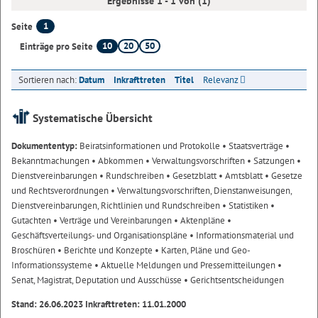
Ergebnisse 1 - 1 von (1)
1
Seite
10
20
50
Einträge pro Seite
Sortieren nach:
Datum
Inkrafttreten
Titel
Relevanz
Systematische Übersicht
Dokumententyp:
Beiratsinformationen und Protokolle
• Staatsverträge
•
Bekanntmachungen
• Abkommen
• Verwaltungsvorschriften
• Satzungen
•
Dienstvereinbarungen
• Rundschreiben
• Gesetzblatt
• Amtsblatt
• Gesetze
und Rechtsverordnungen
• Verwaltungsvorschriften, Dienstanweisungen,
Dienstvereinbarungen, Richtlinien und Rundschreiben
• Statistiken
•
Gutachten
• Verträge und Vereinbarungen
• Aktenpläne
•
Geschäftsverteilungs- und Organisationspläne
• Informationsmaterial und
Broschüren
• Berichte und Konzepte
• Karten, Pläne und Geo-
Informationssysteme
• Aktuelle Meldungen und Pressemitteilungen
•
Senat, Magistrat, Deputation und Ausschüsse
• Gerichtsentscheidungen
Stand: 26.06.2023 Inkrafttreten: 11.01.2000