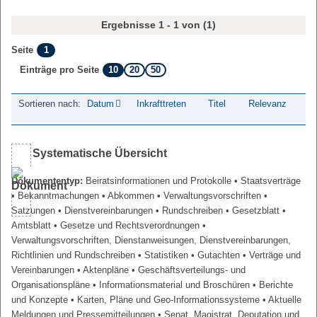
Ergebnisse 1 - 1 von (1)
1
Seite
10
20
50
Einträge pro Seite
Sortieren nach:
Datum
Inkrafttreten
Titel
Relevanz
Systematische Übersicht
Dokumententyp:
Beiratsinformationen und Protokolle
• Staatsverträge
• Bekanntmachungen
• Abkommen
• Verwaltungsvorschriften
•
Satzungen
• Dienstvereinbarungen
• Rundschreiben
• Gesetzblatt
•
Amtsblatt
• Gesetze und Rechtsverordnungen
•
Verwaltungsvorschriften, Dienstanweisungen, Dienstvereinbarungen,
Richtlinien und Rundschreiben
• Statistiken
• Gutachten
• Verträge und
Vereinbarungen
• Aktenpläne
• Geschäftsverteilungs- und
Organisationspläne
• Informationsmaterial und Broschüren
• Berichte
und Konzepte
• Karten, Pläne und Geo-Informationssysteme
• Aktuelle
Meldungen und Pressemitteilungen
• Senat, Magistrat, Deputation und