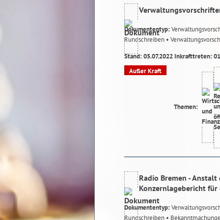
Verwaltungsvorschrifte
Dokumententyp:
Verwaltungsvorsch
Rundschreiben
• Verwaltungsvorsch
Stand: 05.07.2022 Inkrafttreten: 0
Außer Kraft
Themen:
Radio Bremen - Anstalt 
Konzernlagebericht für
Dokumententyp:
Verwaltungsvorsch
Rundschreiben
• Bekanntmachung