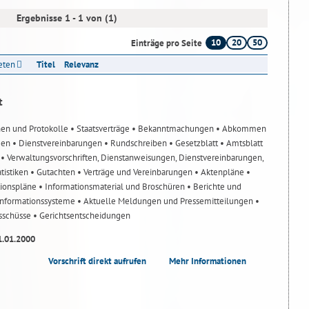
Ergebnisse 1 - 1 von (1)
10
20
50
Einträge pro Seite
reten
Titel
Relevanz
t
nen und Protokolle
• Staatsverträge
• Bekanntmachungen
• Abkommen
gen
• Dienstvereinbarungen
• Rundschreiben
• Gesetzblatt
• Amtsblatt
n
• Verwaltungsvorschriften, Dienstanweisungen, Dienstvereinbarungen,
atistiken
• Gutachten
• Verträge und Vereinbarungen
• Aktenpläne
•
tionspläne
• Informationsmaterial und Broschüren
• Berichte und
-Informationssysteme
• Aktuelle Meldungen und Pressemitteilungen
•
usschüsse
• Gerichtsentscheidungen
1.01.2000
Vorschrift direkt aufrufen
Mehr Informationen