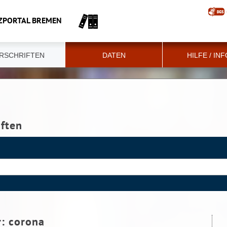
ZPORTAL BREMEN
RSCHRIFTEN
DATEN
HILFE / IN
iften
r:
corona