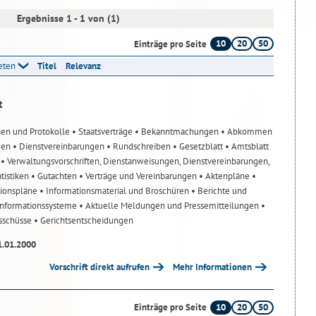
Ergebnisse 1 - 1 von (1)
10
20
50
Einträge pro Seite
reten
Titel
Relevanz
t
nen und Protokolle
• Staatsverträge
• Bekanntmachungen
• Abkommen
gen
• Dienstvereinbarungen
• Rundschreiben
• Gesetzblatt
• Amtsblatt
n
• Verwaltungsvorschriften, Dienstanweisungen, Dienstvereinbarungen,
atistiken
• Gutachten
• Verträge und Vereinbarungen
• Aktenpläne
•
tionspläne
• Informationsmaterial und Broschüren
• Berichte und
-Informationssysteme
• Aktuelle Meldungen und Pressemitteilungen
•
usschüsse
• Gerichtsentscheidungen
1.01.2000
Vorschrift direkt aufrufen
Mehr Informationen
10
20
50
Einträge pro Seite