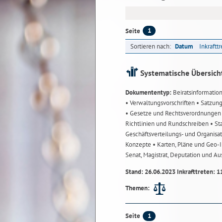
1
Seite
Sortieren nach:
Datum
Inkraftt
Systematische Übersich
Dokumententyp:
Beiratsinformatio
• Verwaltungsvorschriften
• Satzun
• Gesetze und Rechtsverordnunge
Richtlinien und Rundschreiben
• St
Geschäftsverteilungs- und Organisa
Konzepte
• Karten, Pläne und Geo
Senat, Magistrat, Deputation und A
Stand: 26.06.2023 Inkrafttreten: 1
Themen:
1
Seite