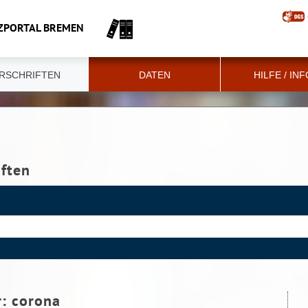
ZPORTAL BREMEN
RSCHRIFTEN
DATEN
HILFE / IN
iften
r:
corona