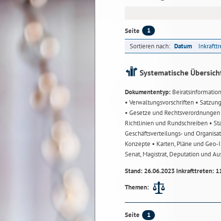
1
Seite
Sortieren nach:
Datum
Inkraftt
Systematische Übersich
Dokumententyp:
Beiratsinformatio
• Verwaltungsvorschriften
• Satzun
• Gesetze und Rechtsverordnunge
Richtlinien und Rundschreiben
• St
Geschäftsverteilungs- und Organisa
Konzepte
• Karten, Pläne und Geo
Senat, Magistrat, Deputation und A
Stand: 26.06.2023 Inkrafttreten: 1
Themen:
1
Seite