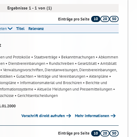
Ergebnisse 1 - 1 von (1)
10
20
50
Einträge pro Seite
reten
Titel
Relevanz
t
nen und Protokolle
• Staatsverträge
• Bekanntmachungen
• Abkommen
gen
• Dienstvereinbarungen
• Rundschreiben
• Gesetzblatt
• Amtsblatt
n
• Verwaltungsvorschriften, Dienstanweisungen, Dienstvereinbarungen,
atistiken
• Gutachten
• Verträge und Vereinbarungen
• Aktenpläne
•
tionspläne
• Informationsmaterial und Broschüren
• Berichte und
-Informationssysteme
• Aktuelle Meldungen und Pressemitteilungen
•
usschüsse
• Gerichtsentscheidungen
1.01.2000
Vorschrift direkt aufrufen
Mehr Informationen
10
20
50
Einträge pro Seite