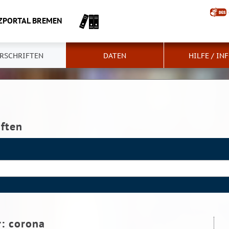
ZPORTAL BREMEN
RSCHRIFTEN
DATEN
HILFE / IN
iften
r:
corona