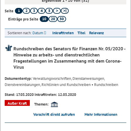
Ergebnisse 1 - 10 von (52)
1
2
3
4
5
Seite
10
20
50
Einträge pro Seite
Sortieren nach:
Datum
Inkrafttreten
Titel
Relevanz
Rundschreiben des Senators für Finanzen Nr. 05/2020 -
Hinweise zu arbeits- und dienstrechtlichen
Fragestellungen im Zusammenhang mit dem Corona-
Virus
Dokumententyp:
Verwaltungsvorschriften, Dienstanweisungen,
Dienstvereinbarungen, Richtlinien und Rundschreiben
• Rundschreiben
Stand: 17.03.2020 Inkrafttreten: 12.03.2020
Außer Kraft
Themen:
Vorschrift direkt aufrufen
Mehr Informationen