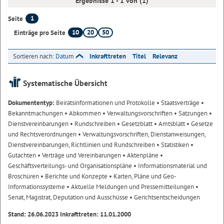
Ergebnisse 1 - 1 von (1)
1
Seite
10
20
50
Einträge pro Seite
Sortieren nach:
Datum
Inkrafttreten
Titel
Relevanz
Systematische Übersicht
Dokumententyp:
Beiratsinformationen und Protokolle
• Staatsverträge
•
Bekanntmachungen
• Abkommen
• Verwaltungsvorschriften
• Satzungen
•
Dienstvereinbarungen
• Rundschreiben
• Gesetzblatt
• Amtsblatt
• Gesetze
und Rechtsverordnungen
• Verwaltungsvorschriften, Dienstanweisungen,
Dienstvereinbarungen, Richtlinien und Rundschreiben
• Statistiken
•
Gutachten
• Verträge und Vereinbarungen
• Aktenpläne
•
Geschäftsverteilungs- und Organisationspläne
• Informationsmaterial und
Broschüren
• Berichte und Konzepte
• Karten, Pläne und Geo-
Informationssysteme
• Aktuelle Meldungen und Pressemitteilungen
•
Senat, Magistrat, Deputation und Ausschüsse
• Gerichtsentscheidungen
Stand: 26.06.2023 Inkrafttreten: 11.01.2000