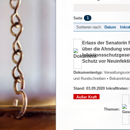
1
Seite
Sortieren nach:
Datum
Inkra
Erlass der Senatorin
über die Ahndung vo
Infektionsschutzges
Schutz vor Neuinfek
Dokumententyp:
Verwaltungsvors
und Rundschreiben
• Bekanntma
Stand: 03.09.2020 Inkrafttreten:
Außer Kraft
Themen: