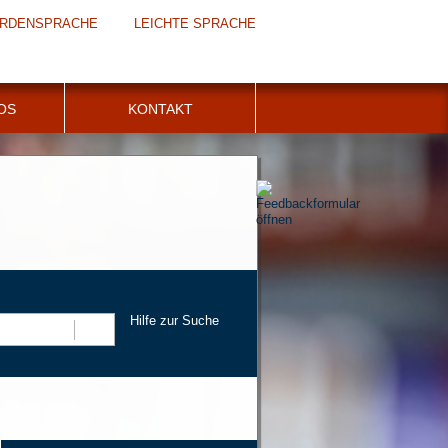
RDENSPRACHE
LEICHTE SPRACHE
FOS
KONTAKT
Hilfe zur Suche
Suchen