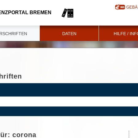
GEBÄ
ENZPORTAL BREMEN
RSCHRIFTEN
DATEN
HILFE / IN
riften
für:
corona