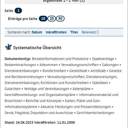
Ergebnisse 1 - 1 von (1)
1
Seite
10
20
50
Einträge pro Seite
Sortieren nach:
Datum
Inkrafttreten
Titel
Relevanz
Systematische Übersicht
Dokumententyp:
Beiratsinformationen und Protokolle
• Staatsverträge
•
Bekanntmachungen
• Abkommen
• Verwaltungsvorschriften
• Satzungen
•
Dienstvereinbarungen
• Rundschreiben
• Gesetzblatt
• Amtsblatt
• Gesetze
und Rechtsverordnungen
• Verwaltungsvorschriften, Dienstanweisungen,
Dienstvereinbarungen, Richtlinien und Rundschreiben
• Statistiken
•
Gutachten
• Verträge und Vereinbarungen
• Aktenpläne
•
Geschäftsverteilungs- und Organisationspläne
• Informationsmaterial und
Broschüren
• Berichte und Konzepte
• Karten, Pläne und Geo-
Informationssysteme
• Aktuelle Meldungen und Pressemitteilungen
•
Senat, Magistrat, Deputation und Ausschüsse
• Gerichtsentscheidungen
Stand: 26.06.2023 Inkrafttreten: 11.01.2000