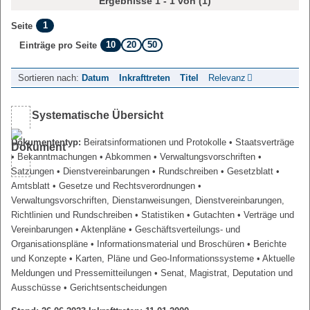
Ergebnisse 1 - 1 von (1)
1
Seite
10
20
50
Einträge pro Seite
Sortieren nach:
Datum
Inkrafttreten
Titel
Relevanz
Systematische Übersicht
Dokumententyp:
Beiratsinformationen und Protokolle
• Staatsverträge
• Bekanntmachungen
• Abkommen
• Verwaltungsvorschriften
•
Satzungen
• Dienstvereinbarungen
• Rundschreiben
• Gesetzblatt
•
Amtsblatt
• Gesetze und Rechtsverordnungen
•
Verwaltungsvorschriften, Dienstanweisungen, Dienstvereinbarungen,
Richtlinien und Rundschreiben
• Statistiken
• Gutachten
• Verträge und
Vereinbarungen
• Aktenpläne
• Geschäftsverteilungs- und
Organisationspläne
• Informationsmaterial und Broschüren
• Berichte
und Konzepte
• Karten, Pläne und Geo-Informationssysteme
• Aktuelle
Meldungen und Pressemitteilungen
• Senat, Magistrat, Deputation und
Ausschüsse
• Gerichtsentscheidungen