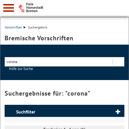
Vorschriften
Suchergebnis
Bremische Vorschriften
Hilfe zur Suche
Suchen
Suchergebnisse für: "
corona
"
Suchfilter