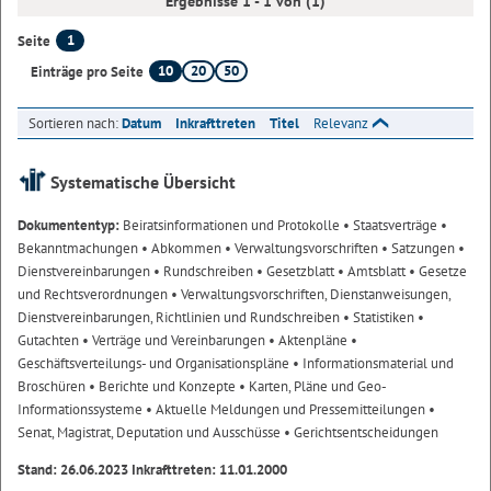
Ergebnisse 1 - 1 von (1)
1
Seite
10
20
50
Einträge pro Seite
Sortieren nach:
Datum
Inkrafttreten
Titel
Relevanz
Systematische Übersicht
Dokumententyp:
Beiratsinformationen und Protokolle
• Staatsverträge
•
Bekanntmachungen
• Abkommen
• Verwaltungsvorschriften
• Satzungen
•
Dienstvereinbarungen
• Rundschreiben
• Gesetzblatt
• Amtsblatt
• Gesetze
und Rechtsverordnungen
• Verwaltungsvorschriften, Dienstanweisungen,
Dienstvereinbarungen, Richtlinien und Rundschreiben
• Statistiken
•
Gutachten
• Verträge und Vereinbarungen
• Aktenpläne
•
Geschäftsverteilungs- und Organisationspläne
• Informationsmaterial und
Broschüren
• Berichte und Konzepte
• Karten, Pläne und Geo-
Informationssysteme
• Aktuelle Meldungen und Pressemitteilungen
•
Senat, Magistrat, Deputation und Ausschüsse
• Gerichtsentscheidungen
Stand: 26.06.2023 Inkrafttreten: 11.01.2000