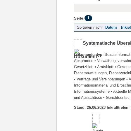
1
Seite
Sortieren nach:
Datum
Inkra
Systematische Übers
Dokumententyp:
Beiratsinformat
Abkommen
• Verwaltungsvorschr
Gesetzblatt
• Amtsblatt
• Gesetz
Dienstanweisungen, Dienstverein
• Verträge und Vereinbarungen
• 
Informationsmaterial und Brosch
Informationssysteme
• Aktuelle 
und Ausschüsse
• Gerichtsentsc
Stand: 26.06.2023 Inkrafttreten: