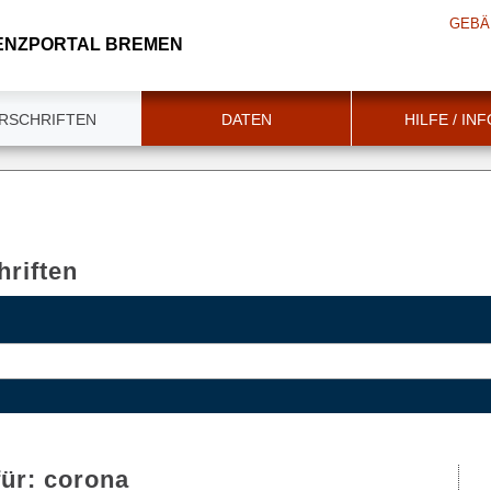
GEBÄ
ENZPORTAL BREMEN
RSCHRIFTEN
DATEN
HILFE / IN
riften
für:
corona