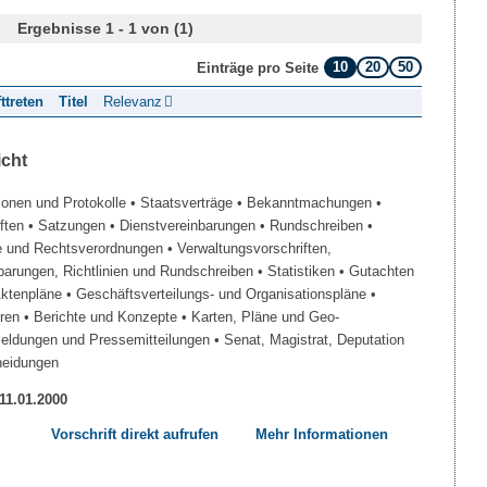
Ergebnisse 1 - 1 von (1)
10
20
50
Einträge pro Seite
fttreten
Titel
Relevanz
icht
ionen und Protokolle
• Staatsverträge
• Bekanntmachungen
•
iften
• Satzungen
• Dienstvereinbarungen
• Rundschreiben
•
e und Rechtsverordnungen
• Verwaltungsvorschriften,
barungen, Richtlinien und Rundschreiben
• Statistiken
• Gutachten
Aktenpläne
• Geschäftsverteilungs- und Organisationspläne
•
üren
• Berichte und Konzepte
• Karten, Pläne und Geo-
Meldungen und Pressemitteilungen
• Senat, Magistrat, Deputation
heidungen
 11.01.2000
Vorschrift direkt aufrufen
Mehr Informationen