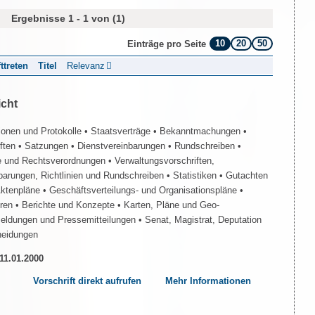
Ergebnisse 1 - 1 von (1)
10
20
50
Einträge pro Seite
fttreten
Titel
Relevanz
icht
ionen und Protokolle
• Staatsverträge
• Bekanntmachungen
•
iften
• Satzungen
• Dienstvereinbarungen
• Rundschreiben
•
e und Rechtsverordnungen
• Verwaltungsvorschriften,
barungen, Richtlinien und Rundschreiben
• Statistiken
• Gutachten
Aktenpläne
• Geschäftsverteilungs- und Organisationspläne
•
üren
• Berichte und Konzepte
• Karten, Pläne und Geo-
Meldungen und Pressemitteilungen
• Senat, Magistrat, Deputation
heidungen
 11.01.2000
Vorschrift direkt aufrufen
Mehr Informationen