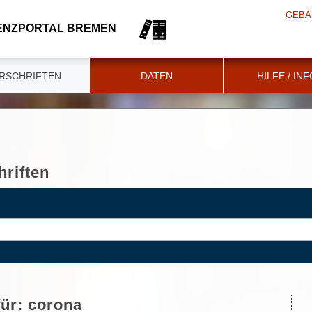
GEBÄ
ENZPORTAL BREMEN
RSCHRIFTEN
DATEN
HILFE / IN
riften
für:
corona