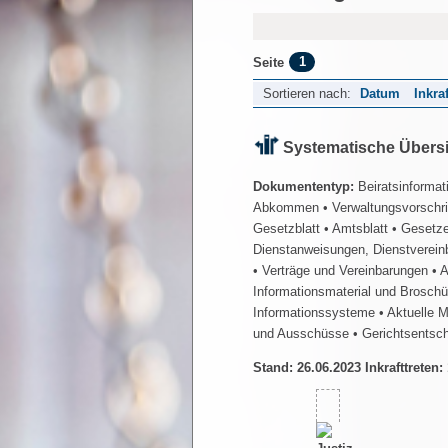
1
Seite
Sortieren nach:
Datum
Inkra
Systematische Übers
Dokumententyp:
Beiratsinformat
Abkommen
• Verwaltungsvorschr
Gesetzblatt
• Amtsblatt
• Gesetz
Dienstanweisungen, Dienstverein
• Verträge und Vereinbarungen
• 
Informationsmaterial und Brosch
Informationssysteme
• Aktuelle 
und Ausschüsse
• Gerichtsentsc
Stand: 26.06.2023 Inkrafttreten: