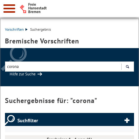
Vorschriften
Suchergebnis
Bremische Vorschriften
Hilfe zur Suche
Suchen
Suchergebnisse für: "
corona
"
Suchfilter