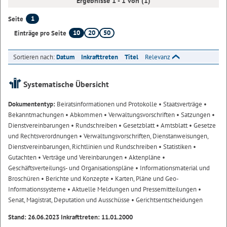
Ergebnisse 1 - 1 von (1)
1
Seite
10
20
50
Einträge pro Seite
Sortieren nach:
Datum
Inkrafttreten
Titel
Relevanz
Systematische Übersicht
Dokumententyp:
Beiratsinformationen und Protokolle
• Staatsverträge
•
Bekanntmachungen
• Abkommen
• Verwaltungsvorschriften
• Satzungen
•
Dienstvereinbarungen
• Rundschreiben
• Gesetzblatt
• Amtsblatt
• Gesetze
und Rechtsverordnungen
• Verwaltungsvorschriften, Dienstanweisungen,
Dienstvereinbarungen, Richtlinien und Rundschreiben
• Statistiken
•
Gutachten
• Verträge und Vereinbarungen
• Aktenpläne
•
Geschäftsverteilungs- und Organisationspläne
• Informationsmaterial und
Broschüren
• Berichte und Konzepte
• Karten, Pläne und Geo-
Informationssysteme
• Aktuelle Meldungen und Pressemitteilungen
•
Senat, Magistrat, Deputation und Ausschüsse
• Gerichtsentscheidungen
Stand: 26.06.2023 Inkrafttreten: 11.01.2000