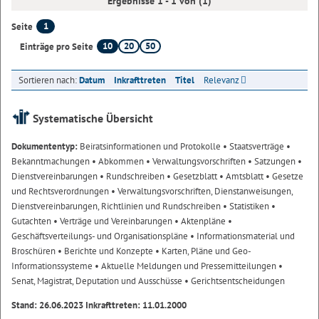
Ergebnisse 1 - 1 von (1)
1
Seite
10
20
50
Einträge pro Seite
Sortieren nach:
Datum
Inkrafttreten
Titel
Relevanz
Systematische Übersicht
Dokumententyp:
Beiratsinformationen und Protokolle
• Staatsverträge
•
Bekanntmachungen
• Abkommen
• Verwaltungsvorschriften
• Satzungen
•
Dienstvereinbarungen
• Rundschreiben
• Gesetzblatt
• Amtsblatt
• Gesetze
und Rechtsverordnungen
• Verwaltungsvorschriften, Dienstanweisungen,
Dienstvereinbarungen, Richtlinien und Rundschreiben
• Statistiken
•
Gutachten
• Verträge und Vereinbarungen
• Aktenpläne
•
Geschäftsverteilungs- und Organisationspläne
• Informationsmaterial und
Broschüren
• Berichte und Konzepte
• Karten, Pläne und Geo-
Informationssysteme
• Aktuelle Meldungen und Pressemitteilungen
•
Senat, Magistrat, Deputation und Ausschüsse
• Gerichtsentscheidungen
Stand: 26.06.2023 Inkrafttreten: 11.01.2000