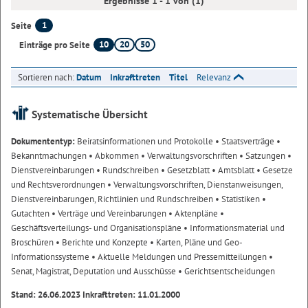
Ergebnisse 1 - 1 von (1)
1
Seite
10
20
50
Einträge pro Seite
Sortieren nach:
Datum
Inkrafttreten
Titel
Relevanz
Systematische Übersicht
Dokumententyp:
Beiratsinformationen und Protokolle
• Staatsverträge
•
Bekanntmachungen
• Abkommen
• Verwaltungsvorschriften
• Satzungen
•
Dienstvereinbarungen
• Rundschreiben
• Gesetzblatt
• Amtsblatt
• Gesetze
und Rechtsverordnungen
• Verwaltungsvorschriften, Dienstanweisungen,
Dienstvereinbarungen, Richtlinien und Rundschreiben
• Statistiken
•
Gutachten
• Verträge und Vereinbarungen
• Aktenpläne
•
Geschäftsverteilungs- und Organisationspläne
• Informationsmaterial und
Broschüren
• Berichte und Konzepte
• Karten, Pläne und Geo-
Informationssysteme
• Aktuelle Meldungen und Pressemitteilungen
•
Senat, Magistrat, Deputation und Ausschüsse
• Gerichtsentscheidungen
Stand: 26.06.2023 Inkrafttreten: 11.01.2000