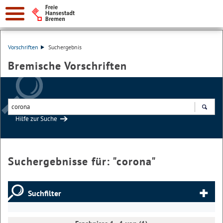
Vorschriften
Suchergebnis
Bremische Vorschriften
Hilfe zur Suche
Suchen
Suchergebnisse für: "
corona
"
Suchfilter