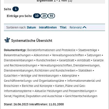
Ergebnisse 1 - 1 von (1)
1
Seite
10
20
50
Einträge pro Seite
Sortieren nach:
Datum
Inkrafttreten
Titel
Relevanz
Systematische Übersicht
Dokumententyp:
Beiratsinformationen und Protokolle
• Staatsverträge
•
Bekanntmachungen
• Abkommen
• Verwaltungsvorschriften
• Satzungen
•
Dienstvereinbarungen
• Rundschreiben
• Gesetzblatt
• Amtsblatt
• Gesetze
und Rechtsverordnungen
• Verwaltungsvorschriften, Dienstanweisungen,
Dienstvereinbarungen, Richtlinien und Rundschreiben
• Statistiken
•
Gutachten
• Verträge und Vereinbarungen
• Aktenpläne
•
Geschäftsverteilungs- und Organisationspläne
• Informationsmaterial und
Broschüren
• Berichte und Konzepte
• Karten, Pläne und Geo-
Informationssysteme
• Aktuelle Meldungen und Pressemitteilungen
•
Senat, Magistrat, Deputation und Ausschüsse
• Gerichtsentscheidungen
Stand: 26.06.2023 Inkrafttreten: 11.01.2000