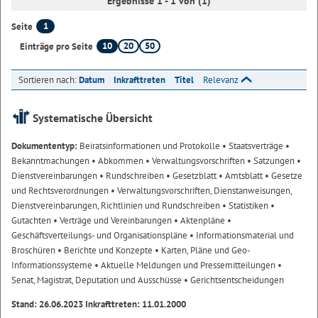
Ergebnisse 1 - 1 von (1)
1
Seite
10
20
50
Einträge pro Seite
Sortieren nach:
Datum
Inkrafttreten
Titel
Relevanz
Systematische Übersicht
Dokumententyp:
Beiratsinformationen und Protokolle
• Staatsverträge
•
Bekanntmachungen
• Abkommen
• Verwaltungsvorschriften
• Satzungen
•
Dienstvereinbarungen
• Rundschreiben
• Gesetzblatt
• Amtsblatt
• Gesetze
und Rechtsverordnungen
• Verwaltungsvorschriften, Dienstanweisungen,
Dienstvereinbarungen, Richtlinien und Rundschreiben
• Statistiken
•
Gutachten
• Verträge und Vereinbarungen
• Aktenpläne
•
Geschäftsverteilungs- und Organisationspläne
• Informationsmaterial und
Broschüren
• Berichte und Konzepte
• Karten, Pläne und Geo-
Informationssysteme
• Aktuelle Meldungen und Pressemitteilungen
•
Senat, Magistrat, Deputation und Ausschüsse
• Gerichtsentscheidungen
Stand: 26.06.2023 Inkrafttreten: 11.01.2000