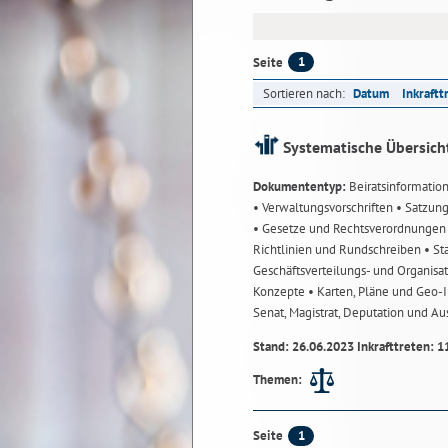
1
Seite
Sortieren nach:
Datum
Inkraftt
Systematische Übersich
Dokumententyp:
Beiratsinformatio
• Verwaltungsvorschriften
• Satzun
• Gesetze und Rechtsverordnunge
Richtlinien und Rundschreiben
• St
Geschäftsverteilungs- und Organisa
Konzepte
• Karten, Pläne und Geo
Senat, Magistrat, Deputation und A
Stand: 26.06.2023 Inkrafttreten: 1
Themen:
1
Seite