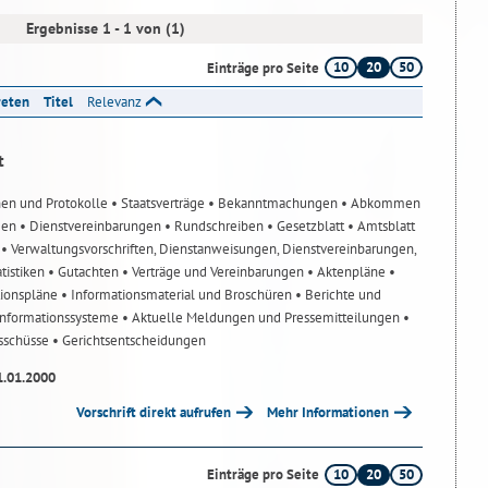
Ergebnisse 1 - 1 von (1)
10
20
50
Einträge pro Seite
reten
Titel
Relevanz
t
nen und Protokolle
• Staatsverträge
• Bekanntmachungen
• Abkommen
gen
• Dienstvereinbarungen
• Rundschreiben
• Gesetzblatt
• Amtsblatt
n
• Verwaltungsvorschriften, Dienstanweisungen, Dienstvereinbarungen,
atistiken
• Gutachten
• Verträge und Vereinbarungen
• Aktenpläne
•
tionspläne
• Informationsmaterial und Broschüren
• Berichte und
-Informationssysteme
• Aktuelle Meldungen und Pressemitteilungen
•
usschüsse
• Gerichtsentscheidungen
1.01.2000
Vorschrift direkt aufrufen
Mehr Informationen
10
20
50
Einträge pro Seite