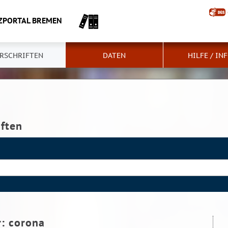
ZPORTAL BREMEN
RSCHRIFTEN
DATEN
HILFE / IN
iften
r:
corona