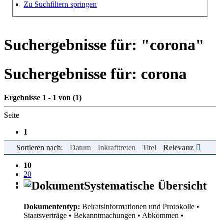
Hilfe zur Suche
Zu Suchfiltern springen
Suchergebnisse für: "
corona
"
Suchergebnisse für:
corona
Ergebnisse 1 - 1 von (1)
Seite
1
Sortieren nach:
Datum
Inkrafttreten
Titel
Relevanz
Einträge pro Seite
10
20
50
Systematische Übersicht
Dokumententyp:
Beiratsinformationen und Protokolle
•
Staatsverträge
• Bekanntmachungen
• Abkommen
•