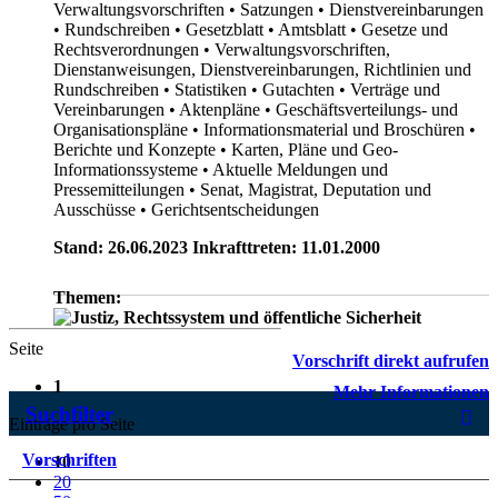
Verwaltungsvorschriften
• Satzungen
• Dienstvereinbarungen
• Rundschreiben
• Gesetzblatt
• Amtsblatt
• Gesetze und
Rechtsverordnungen
• Verwaltungsvorschriften,
Dienstanweisungen, Dienstvereinbarungen, Richtlinien und
Rundschreiben
• Statistiken
• Gutachten
• Verträge und
Vereinbarungen
• Aktenpläne
• Geschäftsverteilungs- und
Organisationspläne
• Informationsmaterial und Broschüren
•
Berichte und Konzepte
• Karten, Pläne und Geo-
Informationssysteme
• Aktuelle Meldungen und
Pressemitteilungen
• Senat, Magistrat, Deputation und
Ausschüsse
• Gerichtsentscheidungen
Stand: 26.06.2023 Inkrafttreten: 11.01.2000
Themen:
Seite
Vorschrift direkt aufrufen
1
Mehr Informationen
Suchfilter
Einträge pro Seite
Vorschriften
10
20