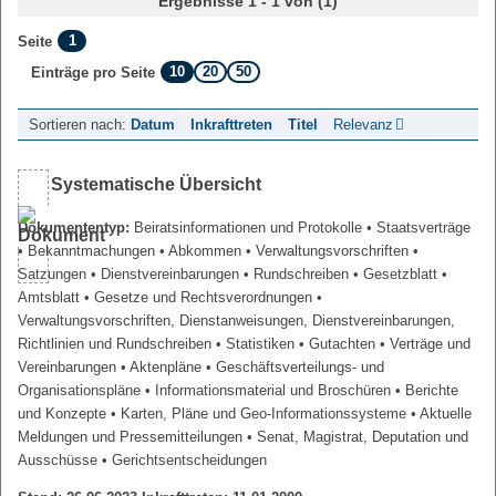
Ergebnisse 1 - 1 von (1)
1
Seite
10
20
50
Einträge pro Seite
Sortieren nach:
Datum
Inkrafttreten
Titel
Relevanz
Systematische Übersicht
Dokumententyp:
Beiratsinformationen und Protokolle
• Staatsverträge
• Bekanntmachungen
• Abkommen
• Verwaltungsvorschriften
•
Satzungen
• Dienstvereinbarungen
• Rundschreiben
• Gesetzblatt
•
Amtsblatt
• Gesetze und Rechtsverordnungen
•
Verwaltungsvorschriften, Dienstanweisungen, Dienstvereinbarungen,
Richtlinien und Rundschreiben
• Statistiken
• Gutachten
• Verträge und
Vereinbarungen
• Aktenpläne
• Geschäftsverteilungs- und
Organisationspläne
• Informationsmaterial und Broschüren
• Berichte
und Konzepte
• Karten, Pläne und Geo-Informationssysteme
• Aktuelle
Meldungen und Pressemitteilungen
• Senat, Magistrat, Deputation und
Ausschüsse
• Gerichtsentscheidungen