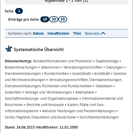
Ergebnisse 1 - 1 von (1)
1
Seite
10
20
50
Einträge pro Seite
Sortieren nach:
Datum
Inkrafttreten
Titel
Relevanz
Systematische Übersicht
Dokumententyp:
Beiratsinformationen und Protokolle
• Staatsverträge
•
Bekanntmachungen
• Abkommen
• Verwaltungsvorschriften
• Satzungen
•
Dienstvereinbarungen
• Rundschreiben
• Gesetzblatt
• Amtsblatt
• Gesetze
und Rechtsverordnungen
• Verwaltungsvorschriften, Dienstanweisungen,
Dienstvereinbarungen, Richtlinien und Rundschreiben
• Statistiken
•
Gutachten
• Verträge und Vereinbarungen
• Aktenpläne
•
Geschäftsverteilungs- und Organisationspläne
• Informationsmaterial und
Broschüren
• Berichte und Konzepte
• Karten, Pläne und Geo-
Informationssysteme
• Aktuelle Meldungen und Pressemitteilungen
•
Senat, Magistrat, Deputation und Ausschüsse
• Gerichtsentscheidungen
Stand: 26.06.2023 Inkrafttreten: 11.01.2000