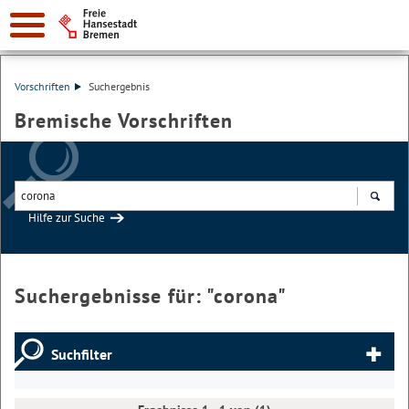
Vorschriften
Suchergebnis
Bremische Vorschriften
Hilfe zur Suche
Suchen
Suchergebnisse für: "
corona
"
Suchfilter