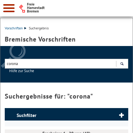
Vorschriften
Suchergebnis
Bremische Vorschriften
Hilfe zur Suche
Suchen
Suchergebnisse für: "
corona
"
Suchfilter