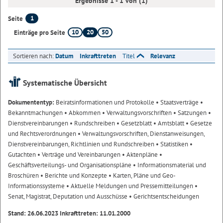
Ergebnisse 1 - 1 von (1)
1
Seite
10
20
50
Einträge pro Seite
Sortieren nach:
Datum
Inkrafttreten
Titel
Relevanz
Systematische Übersicht
Dokumententyp:
Beiratsinformationen und Protokolle
• Staatsverträge
•
Bekanntmachungen
• Abkommen
• Verwaltungsvorschriften
• Satzungen
•
Dienstvereinbarungen
• Rundschreiben
• Gesetzblatt
• Amtsblatt
• Gesetze
und Rechtsverordnungen
• Verwaltungsvorschriften, Dienstanweisungen,
Dienstvereinbarungen, Richtlinien und Rundschreiben
• Statistiken
•
Gutachten
• Verträge und Vereinbarungen
• Aktenpläne
•
Geschäftsverteilungs- und Organisationspläne
• Informationsmaterial und
Broschüren
• Berichte und Konzepte
• Karten, Pläne und Geo-
Informationssysteme
• Aktuelle Meldungen und Pressemitteilungen
•
Senat, Magistrat, Deputation und Ausschüsse
• Gerichtsentscheidungen
Stand: 26.06.2023 Inkrafttreten: 11.01.2000