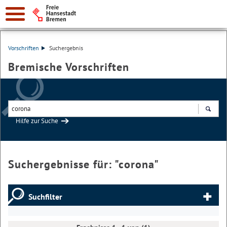
Vorschriften
Suchergebnis
Bremische Vorschriften
Hilfe zur Suche
Suchen
Suchergebnisse für: "
corona
"
Suchfilter