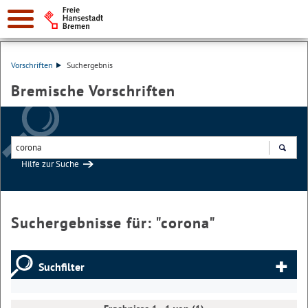
Vorschriften
Suchergebnis
Bremische Vorschriften
Hilfe zur Suche
Suchen
Suchergebnisse für: "
corona
"
Suchfilter