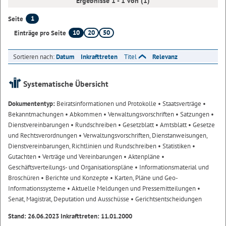
Ergebnisse 1 - 1 von (1)
1
Seite
10
20
50
Einträge pro Seite
Sortieren nach:
Datum
Inkrafttreten
Titel
Relevanz
Systematische Übersicht
Dokumententyp:
Beiratsinformationen und Protokolle
• Staatsverträge
•
Bekanntmachungen
• Abkommen
• Verwaltungsvorschriften
• Satzungen
•
Dienstvereinbarungen
• Rundschreiben
• Gesetzblatt
• Amtsblatt
• Gesetze
und Rechtsverordnungen
• Verwaltungsvorschriften, Dienstanweisungen,
Dienstvereinbarungen, Richtlinien und Rundschreiben
• Statistiken
•
Gutachten
• Verträge und Vereinbarungen
• Aktenpläne
•
Geschäftsverteilungs- und Organisationspläne
• Informationsmaterial und
Broschüren
• Berichte und Konzepte
• Karten, Pläne und Geo-
Informationssysteme
• Aktuelle Meldungen und Pressemitteilungen
•
Senat, Magistrat, Deputation und Ausschüsse
• Gerichtsentscheidungen
Stand: 26.06.2023 Inkrafttreten: 11.01.2000