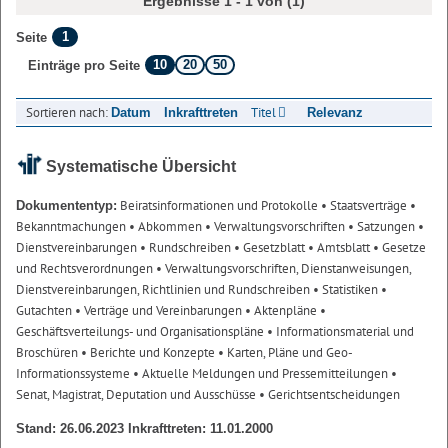
Ergebnisse 1 - 1 von (1)
1
Seite
10
20
50
Einträge pro Seite
Sortieren nach:
Titel
Datum
Inkrafttreten
Relevanz
Systematische Übersicht
Beiratsinformationen und Protokolle
• Staatsverträge
•
Dokumententyp:
Bekanntmachungen
• Abkommen
• Verwaltungsvorschriften
• Satzungen
•
Dienstvereinbarungen
• Rundschreiben
• Gesetzblatt
• Amtsblatt
• Gesetze
und Rechtsverordnungen
• Verwaltungsvorschriften, Dienstanweisungen,
Dienstvereinbarungen, Richtlinien und Rundschreiben
• Statistiken
•
Gutachten
• Verträge und Vereinbarungen
• Aktenpläne
•
Geschäftsverteilungs- und Organisationspläne
• Informationsmaterial und
Broschüren
• Berichte und Konzepte
• Karten, Pläne und Geo-
Informationssysteme
• Aktuelle Meldungen und Pressemitteilungen
•
Senat, Magistrat, Deputation und Ausschüsse
• Gerichtsentscheidungen
Stand: 26.06.2023 Inkrafttreten: 11.01.2000