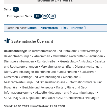
Ergebnisse 1 - 1 von (1)
1
Seite
10
20
50
Einträge pro Seite
Sortieren nach:
Datum
Inkrafttreten
Titel
Relevanz
Systematische Übersicht
Dokumententyp:
Beiratsinformationen und Protokolle
• Staatsverträge
•
Bekanntmachungen
• Abkommen
• Verwaltungsvorschriften
• Satzungen
•
Dienstvereinbarungen
• Rundschreiben
• Gesetzblatt
• Amtsblatt
• Gesetze
und Rechtsverordnungen
• Verwaltungsvorschriften, Dienstanweisungen,
Dienstvereinbarungen, Richtlinien und Rundschreiben
• Statistiken
•
Gutachten
• Verträge und Vereinbarungen
• Aktenpläne
•
Geschäftsverteilungs- und Organisationspläne
• Informationsmaterial und
Broschüren
• Berichte und Konzepte
• Karten, Pläne und Geo-
Informationssysteme
• Aktuelle Meldungen und Pressemitteilungen
•
Senat, Magistrat, Deputation und Ausschüsse
• Gerichtsentscheidungen
Stand: 26.06.2023 Inkrafttreten: 11.01.2000