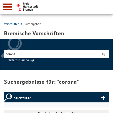
Vorschriften
Suchergebnis
Bremische Vorschriften
Hilfe zur Suche
Suchen
Suchergebnisse für: "
corona
"
Suchfilter