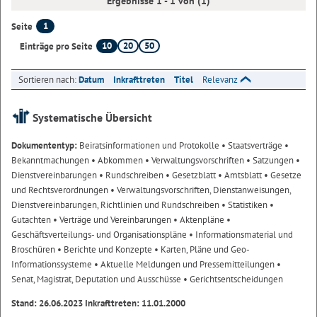
Ergebnisse 1 - 1 von (1)
1
Seite
10
20
50
Einträge pro Seite
Sortieren nach:
Datum
Inkrafttreten
Titel
Relevanz
Systematische Übersicht
Dokumententyp:
Beiratsinformationen und Protokolle
• Staatsverträge
•
Bekanntmachungen
• Abkommen
• Verwaltungsvorschriften
• Satzungen
•
Dienstvereinbarungen
• Rundschreiben
• Gesetzblatt
• Amtsblatt
• Gesetze
und Rechtsverordnungen
• Verwaltungsvorschriften, Dienstanweisungen,
Dienstvereinbarungen, Richtlinien und Rundschreiben
• Statistiken
•
Gutachten
• Verträge und Vereinbarungen
• Aktenpläne
•
Geschäftsverteilungs- und Organisationspläne
• Informationsmaterial und
Broschüren
• Berichte und Konzepte
• Karten, Pläne und Geo-
Informationssysteme
• Aktuelle Meldungen und Pressemitteilungen
•
Senat, Magistrat, Deputation und Ausschüsse
• Gerichtsentscheidungen
Stand: 26.06.2023 Inkrafttreten: 11.01.2000