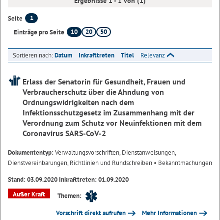
Ergebnisse 1 - 1 von (1)
1
Seite
10
20
50
Einträge pro Seite
Sortieren nach:
Datum
Inkrafttreten
Titel
Relevanz
Erlass der Senatorin für Gesundheit, Frauen und
Verbraucherschutz über die Ahndung von
Ordnungswidrigkeiten nach dem
Infektionsschutzgesetz im Zusammenhang mit der
Verordnung zum Schutz vor Neuinfektionen mit dem
Coronavirus SARS-CoV-2
Dokumententyp:
Verwaltungsvorschriften, Dienstanweisungen,
Dienstvereinbarungen, Richtlinien und Rundschreiben
• Bekanntmachungen
Stand: 03.09.2020 Inkrafttreten: 01.09.2020
Außer Kraft
Themen:
Vorschrift direkt aufrufen
Mehr Informationen