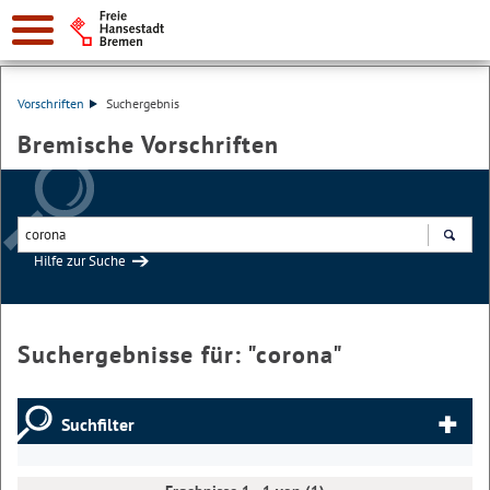
Vorschriften
Suchergebnis
Bremische Vorschriften
Hilfe zur Suche
Suchen
Suchergebnisse für: "
corona
"
Suchfilter