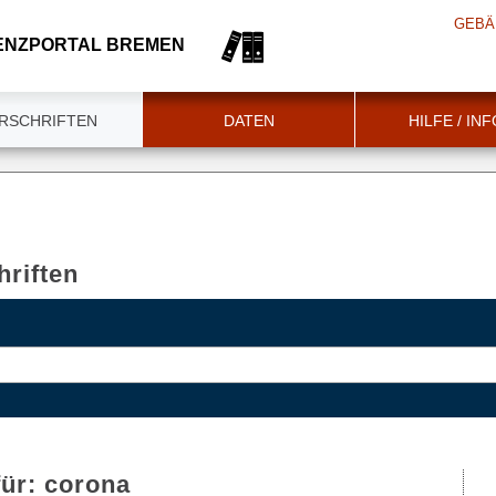
GEBÄ
ENZPORTAL BREMEN
RSCHRIFTEN
DATEN
HILFE / IN
riften
für:
corona