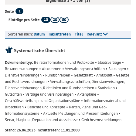
Ergebnisse 1 - 1 von (1)
1
Seite
10
20
50
Einträge pro Seite
Sortieren nach:
Datum
Inkrafttreten
Titel
Relevanz
Systematische Übersicht
Dokumententyp:
Beiratsinformationen und Protokolle
• Staatsverträge
•
Bekanntmachungen
• Abkommen
• Verwaltungsvorschriften
• Satzungen
•
Dienstvereinbarungen
• Rundschreiben
• Gesetzblatt
• Amtsblatt
• Gesetze
und Rechtsverordnungen
• Verwaltungsvorschriften, Dienstanweisungen,
Dienstvereinbarungen, Richtlinien und Rundschreiben
• Statistiken
•
Gutachten
• Verträge und Vereinbarungen
• Aktenpläne
•
Geschäftsverteilungs- und Organisationspläne
• Informationsmaterial und
Broschüren
• Berichte und Konzepte
• Karten, Pläne und Geo-
Informationssysteme
• Aktuelle Meldungen und Pressemitteilungen
•
Senat, Magistrat, Deputation und Ausschüsse
• Gerichtsentscheidungen
Stand: 26.06.2023 Inkrafttreten: 11.01.2000