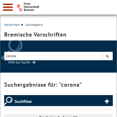
Vorschriften
Suchergebnis
Bremische Vorschriften
Hilfe zur Suche
Suchen
Suchergebnisse für: "
corona
"
Suchfilter