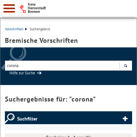
Vorschriften
Suchergebnis
Bremische Vorschriften
Hilfe zur Suche
Suchen
Suchergebnisse für: "
corona
"
Suchfilter