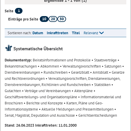
Ergebnisse 1 - 1 von (1)
1
Seite
10
20
50
Einträge pro Seite
Sortieren nach:
Datum
Inkrafttreten
Titel
Relevanz
Systematische Übersicht
Dokumententyp:
Beiratsinformationen und Protokolle
• Staatsverträge
•
Bekanntmachungen
• Abkommen
• Verwaltungsvorschriften
• Satzungen
•
Dienstvereinbarungen
• Rundschreiben
• Gesetzblatt
• Amtsblatt
• Gesetze
und Rechtsverordnungen
• Verwaltungsvorschriften, Dienstanweisungen,
Dienstvereinbarungen, Richtlinien und Rundschreiben
• Statistiken
•
Gutachten
• Verträge und Vereinbarungen
• Aktenpläne
•
Geschäftsverteilungs- und Organisationspläne
• Informationsmaterial und
Broschüren
• Berichte und Konzepte
• Karten, Pläne und Geo-
Informationssysteme
• Aktuelle Meldungen und Pressemitteilungen
•
Senat, Magistrat, Deputation und Ausschüsse
• Gerichtsentscheidungen
Stand: 26.06.2023 Inkrafttreten: 11.01.2000