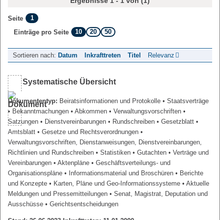
Ergebnisse 1 - 1 von (1)
1
Seite
10
20
50
Einträge pro Seite
Sortieren nach:
Datum
Inkrafttreten
Titel
Relevanz
Systematische Übersicht
Dokumententyp:
Beiratsinformationen und Protokolle
• Staatsverträge
• Bekanntmachungen
• Abkommen
• Verwaltungsvorschriften
•
Satzungen
• Dienstvereinbarungen
• Rundschreiben
• Gesetzblatt
•
Amtsblatt
• Gesetze und Rechtsverordnungen
•
Verwaltungsvorschriften, Dienstanweisungen, Dienstvereinbarungen,
Richtlinien und Rundschreiben
• Statistiken
• Gutachten
• Verträge und
Vereinbarungen
• Aktenpläne
• Geschäftsverteilungs- und
Organisationspläne
• Informationsmaterial und Broschüren
• Berichte
und Konzepte
• Karten, Pläne und Geo-Informationssysteme
• Aktuelle
Meldungen und Pressemitteilungen
• Senat, Magistrat, Deputation und
Ausschüsse
• Gerichtsentscheidungen